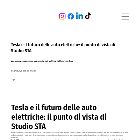
Tesla e il futuro delle auto elettriche: il punto di vista di
Studio STA
Verso una rivoluzione sostenibile nel settore dell'automotive
10 luglio 2025 alle ore 09:34:10
LIVIO
Tesla e il futuro delle auto
elettriche: il punto di vista di
Studio STA
Il mercato delle auto elettriche è destinato a una crescita esponenziale nei prossimi anni, con Tesla a guidare l'innovazione in questo settore. Per le imprese del settore
dell'automazione industriale e della progettazione meccanica, questo rappresenta una grande opportunità di evoluzione e di adattamento a nuove tecnologie
sostenibili.