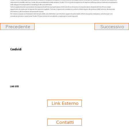
Studio STA, con il suo approccio orientato al risultato e la capacità di utilizzare in modo critico la tecnologia, si pone come partner ideale per le aziende che desiderano
abbracciare la mobilità elettrica. Grazie alla personalizzazione delle soluzioni, Studio STA è in grado di supportare le imprese nell'integrazione di sistemi automatizzati e
nello sviluppo di nuovi prodotti e servizi legati alle auto elettriche.
Settori applicativi come la produzione di componenti elettrici, la progettazione di infrastrutture di ricarica e la manutenzione di veicoli elettrici offrono ampie
opportunità di crescita per le imprese che sapranno coglierle. Tuttavia, è importante considerare anche le criticità legate alla gestione delle batterie, alla sicurezza
informatica e alla formazione del personale tecnico.
Per restare al passo con l'evoluzione del mercato delle auto elettriche e per sfruttare appieno le potenzialità offerte da questa rivoluzione, contattaci per una
consulenza gratuita e scopri come Studio STA può aiutare la tua azienda a raggiungere nuovi traguardi.
Precedente
Successivo
Condividi
Link Utili
Link Esterno
Contatti