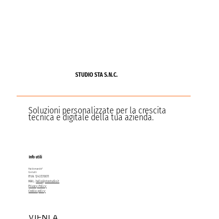
STUDIO STA S.N.C.
Soluzioni personalizzate per la crescita
tecnica e digitale della tua azienda.
Info utili
Hai domande?
Contatti
P.IVA: 12437210011
MAIL:
hello@stastudio.it
Privacy Policy
Cookie policy
VIENI A